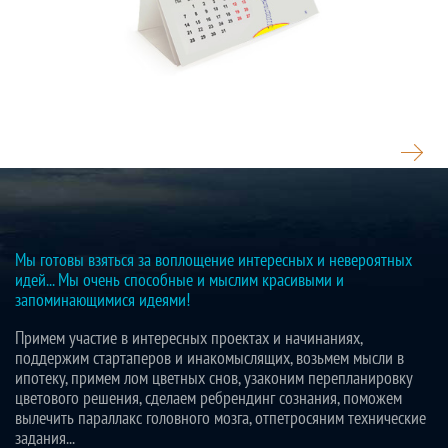
СОЗВЕЗДИЕ ПОДАРКОВ
Мы готовы взяться за воплощение интересных и невероятных
идей... Мы очень способные и мыслим красивыми и
запоминающимися идеями!
Примем участие в интересных проектах и начинаниях,
поддержим стартаперов и инакомыслящих, возьмем мысли в
ипотеку, примем лом цветных снов, узаконим перепланировку
цветового решения, сделаем ребрендинг сознания, поможем
вылечить параллакс головного мозга, отпетросяним технические
задания...