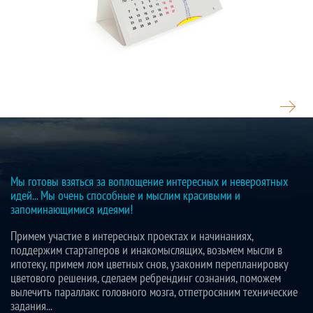
СОЗВЕЗДИЕ ПОДАРКОВ
Мы готовы взяться за воплощение интересных и невероятных
идей... Мы очень способные и мыслим красивыми и
запоминающимися идеями!
Примем участие в интересных проектах и начинаниях,
поддержим стартаперов и инакомыслящих, возьмем мысли в
ипотеку, примем лом цветных снов, узаконим перепланировку
цветового решения, сделаем ребрендинг сознания, поможем
вылечить параллакс головного мозга, отпетросяним технические
задания...